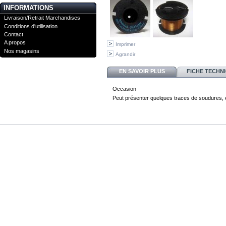
INFORMATIONS
Livraison/Retrait Marchandises
Conditions d'utilisation
Contact
A propos
Imprimer
Nos magasins
Agrandir
EN SAVOIR PLUS
FICHE TECHN
Occasion
Peut présenter quelques traces de soudures, 