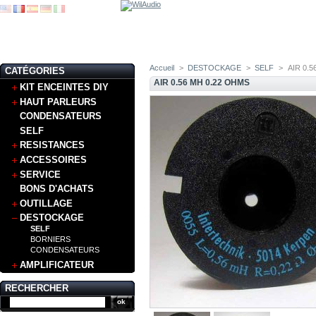
Accueil
>
DESTOCKAGE
>
SELF
>
AIR 0.5
CATÉGORIES
AIR 0.56 MH 0.22 OHMS
KIT ENCEINTES DIY
HAUT PARLEURS
CONDENSATEURS
SELF
RESISTANCES
ACCESSOIRES
SERVICE
BONS D'ACHATS
OUTILLAGE
DESTOCKAGE
SELF
BORNIERS
CONDENSATEURS
AMPLIFICATEUR
RECHERCHER