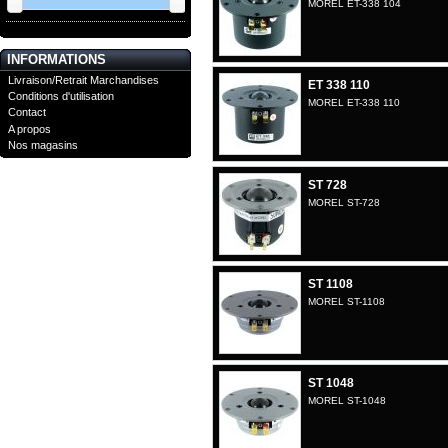
MOREL ET-338 104
INFORMATIONS
Livraison/Retrait Marchandises
ET 338 110
Conditions d'utilisation
MOREL ET-338 110
Contact
A propos
Nos magasins
ST 728
MOREL ST-728
ST 1108
MOREL ST-1108
ST 1048
MOREL ST-1048