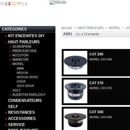
Accueil
>
HAUT PARLEURS
>
MOREL
>
AI
CATÉGORIES
AIGU
Il y a 13 produits.
KIT ENCEINTES DIY
HAUT PARLEURS
SCANSPEAK
PEERLESS VIFA
CAT 298
ACCUTON
WAVECOR
MOREL CAT-298
MOREL
AIGU
MEDIUM
MEDIUM GRAVE
GRAVE
CAT 378
SOUS GRAVE
MOREL CAT-378
VOLT
AUDIOTECHNOLOGY
CONDENSATEURS
SELF
CAT 308
RESISTANCES
MOREL CAT-308
ACCESSOIRES
SERVICE