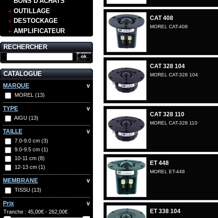
BONS D'ACHATS
OUTILLAGE
CAT 408
DESTOCKAGE
MOREL CAT-408
AMPLIFICATEUR
RECHERCHER
CAT 328 104
CATALOGUE
MOREL CAT-328 104
MARQUE
v
MOREL
(13)
TYPE
v
CAT 328 110
AIGU
(13)
MOREL CAT-328 110
TAILLE
v
7.0-9.0 cm
(3)
9.0-9.5 cm
(1)
10-11 cm
(8)
ET 448
12-13 cm
(1)
MOREL ET-448
MEMBRANE
v
TISSU
(13)
Prix
v
ET 338 104
Tranche :
45,00€ - 262,00€