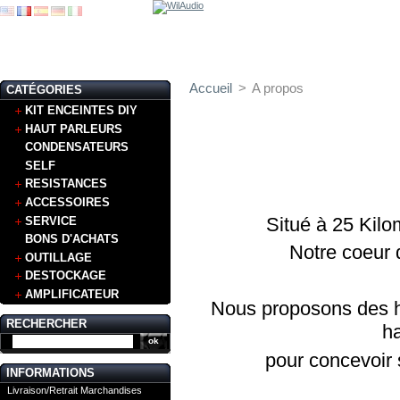
Accueil
>
A propos
CATÉGORIES
KIT ENCEINTES DIY
HAUT PARLEURS
CONDENSATEURS
SELF
RESISTANCES
ACCESSOIRES
Situé à 25 Kilom
SERVICE
BONS D'ACHATS
Notre coeur 
OUTILLAGE
DESTOCKAGE
AMPLIFICATEUR
Nous proposons des h
RECHERCHER
ha
pour concevoir
INFORMATIONS
Livraison/Retrait Marchandises