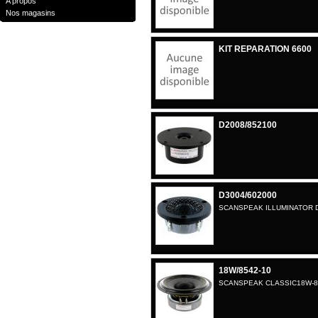
A propos
Nos magasins
KIT REPARATION 6600
D2008/852100
D3004/602000
SCANSPEAK ILLUMINATOR D
18W/8542-10
SCANSPEAK CLASSIC18W-8