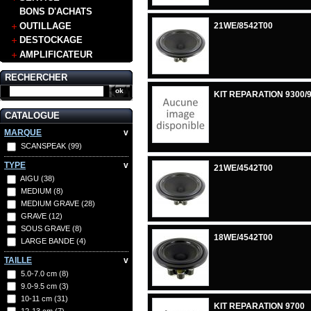
BONS D'ACHATS
OUTILLAGE
21WE/8542T00
DESTOCKAGE
AMPLIFICATEUR
RECHERCHER
KIT REPARATION 9300/
CATALOGUE
MARQUE
v
SCANSPEAK
(99)
TYPE
v
21WE/4542T00
AIGU
(38)
MEDIUM
(8)
MEDIUM GRAVE
(28)
GRAVE
(12)
SOUS GRAVE
(8)
18WE/4542T00
LARGE BANDE
(4)
TAILLE
v
5.0-7.0 cm
(8)
9.0-9.5 cm
(3)
10-11 cm
(31)
KIT REPARATION 9700
12-13 cm
(7)