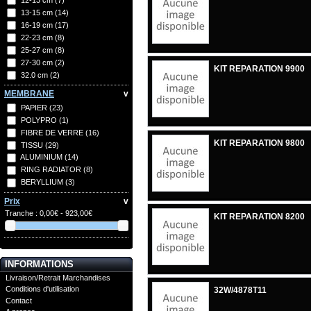
13-15 cm
(14)
16-19 cm
(17)
22-23 cm
(8)
25-27 cm
(8)
27-30 cm
(2)
KIT REPARATION 9900
32.0 cm
(2)
MEMBRANE
v
PAPIER
(23)
POLYPRO
(1)
FIBRE DE VERRE
(16)
KIT REPARATION 9800
TISSU
(29)
ALUMINIUM
(14)
RING RADIATOR
(8)
BERYLLIUM
(3)
Prix
v
Tranche :
0,00€ - 923,00€
KIT REPARATION 8200
INFORMATIONS
Livraison/Retrait Marchandises
Conditions d'utilisation
32W/4878T11
Contact