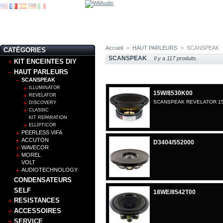
Accueil
>
HAUT PARLEURS
>
SCANSPEAK
CATÉGORIES
SCANSPEAK
Il y a 117 produits.
KIT ENCEINTES DIY
HAUT PARLEURS
SCANSPEAK
ILLUMINATOR
15W/8530K00
REVELATOR
SCANSPEAK REVELATOR 15
DISCOVERY
CLASSIC
KIT REPARATION
ELLIPTICOR
PEERLESS VIFA
ACCUTON
D3404/552000
WAVECOR
MOREL
VOLT
AUDIOTECHNOLOGY
CONDENSATEURS
SELF
18WE/8542T00
RESISTANCES
ACCESSOIRES
SERVICE