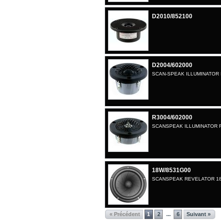
D2010/852100
D2004/602000
SCAN-SPEAK ILLUMINATOR 
R3004/602000
SCANSPEAK ILLUMINATOR R
18W/8531G00
SCANSPEAK REVELATOR 1
« Précédent
1
2
6
Suivant »
...