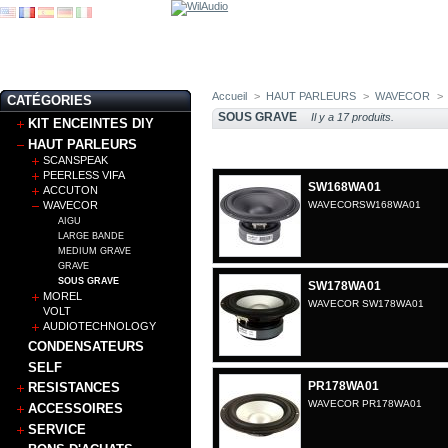
Accueil
>
HAUT PARLEURS
>
WAVECOR
>
CATÉGORIES
SOUS GRAVE
Il y a 17 produits.
KIT ENCEINTES DIY
HAUT PARLEURS
SCANSPEAK
PEERLESS VIFA
SW168WA01
ACCUTON
WAVECOR
WAVECORSW168WA01
AIGU
LARGE BANDE
MEDIUM GRAVE
GRAVE
SOUS GRAVE
SW178WA01
MOREL
WAVECOR SW178WA01
VOLT
AUDIOTECHNOLOGY
CONDENSATEURS
SELF
PR178WA01
RESISTANCES
WAVECOR PR178WA01
ACCESSOIRES
SERVICE