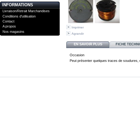
INFORMATIONS
Livraison/Retrait Marchandises
Conditions d'utilisation
Contact
A propos
Imprimer
Nos magasins
Agrandir
EN SAVOIR PLUS
FICHE TECHN
Occasion
Peut présenter quelques traces de soudures, 