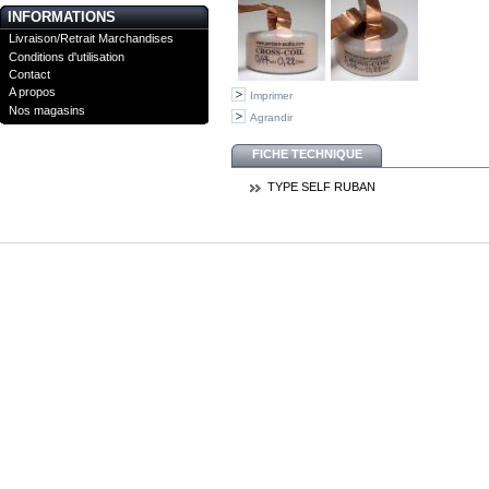
INFORMATIONS
Livraison/Retrait Marchandises
Conditions d'utilisation
Contact
A propos
Imprimer
Nos magasins
Agrandir
FICHE TECHNIQUE
TYPE SELF
RUBAN