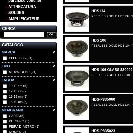
purchase voucher
ATTREZATURA
HDS134
SOLDES
PEERLESS GOLD HDS134 N
AMPLIFICATEUR
CERCA
HDS 106
CATALOGO
PEERLESS GOLD HDS-104-
MARCA
v
PEERLESS
(21)
TIPO
v
HDS 106 GLASS 830992
MIDWOOFER
(21)
PEERLESS GOLD HDS-104 
TAGLIA
v
10-11 cm
(5)
12-13 cm
(2)
13-15 cm
(5)
HDS-P835060
16-19 cm
(8)
PEERLESS GOLD HDS134 P
MEMBRANA
v
CARTA
(5)
POLYPRO
(3)
FIBRA DI VETRO
(3)
HDS-P835023
NOMEX
(2)