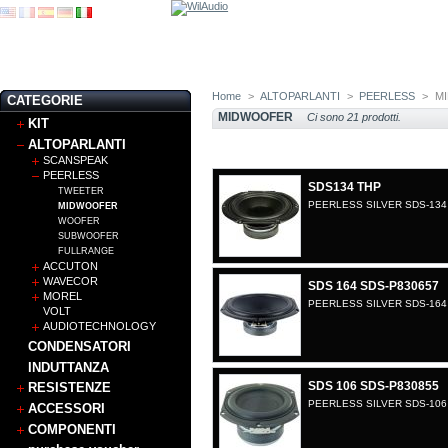
Home
>
ALTOPARLANTI
>
PEERLESS
>
M
CATEGORIE
MIDWOOFER
Ci sono 21 prodotti.
KIT
ALTOPARLANTI
SCANSPEAK
PEERLESS
SDS134 THP
TWEETER
PEERLESS SILVER SDS-134
MIDWOOFER
WOOFER
SUBWOOFER
FULLRANGE
ACCUTON
WAVECOR
SDS 164 SDS-P830657
MOREL
PEERLESS SILVER SDS-164
VOLT
AUDIOTECHNOLOGY
CONDENSATORI
INDUTTANZA
SDS 106 SDS-P830855
RESISTENZE
PEERLESS SILVER SDS-106
ACCESSORI
COMPONENTI