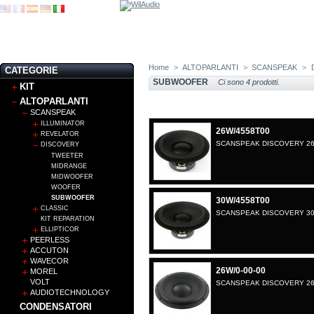
Home
>
ALTOPARLANTI
>
SCANSPEAK
>
CATEGORIE
SUBWOOFER
Ci sono 4 prodotti.
KIT
ALTOPARLANTI
SCANSPEAK
ILLUMINATOR
26W/4558T00
REVELATOR
SCANSPEAK DISCOVERY 26
DISCOVERY
TWEETER
MIDRANGE
MIDWOOFER
WOOFER
SUBWOOFER
30W/4558T00
CLASSIC
SCANSPEAK DISCOVERY 30
KIT REPARATION
ELLIPTICOR
PEERLESS
ACCUTON
WAVECOR
26W/0-00-00
MOREL
VOLT
SCANSPEAK DISCOVERY 26W
AUDIOTECHNOLOGY
CONDENSATORI