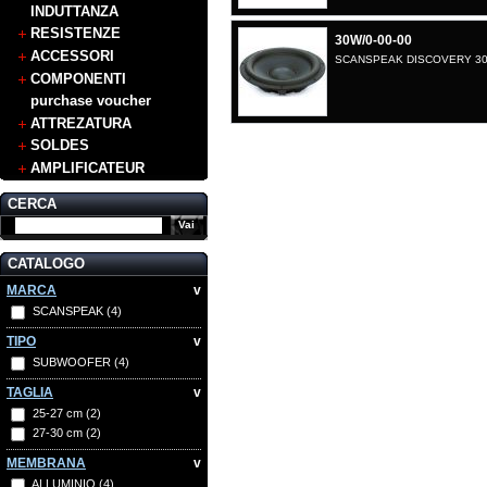
INDUTTANZA
RESISTENZE
30W/0-00-00
ACCESSORI
SCANSPEAK DISCOVERY 30W
COMPONENTI
purchase voucher
ATTREZATURA
SOLDES
AMPLIFICATEUR
CERCA
CATALOGO
MARCA
v
SCANSPEAK
(4)
TIPO
v
SUBWOOFER
(4)
TAGLIA
v
25-27 cm
(2)
27-30 cm
(2)
MEMBRANA
v
ALLUMINIO
(4)