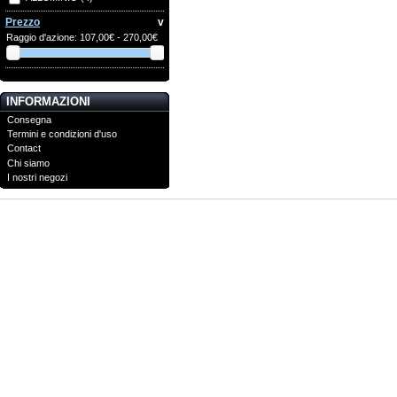
Prezzo
v
Raggio d'azione:
107,00€ - 270,00€
INFORMAZIONI
Consegna
Termini e condizioni d'uso
Contact
Chi siamo
I nostri negozi