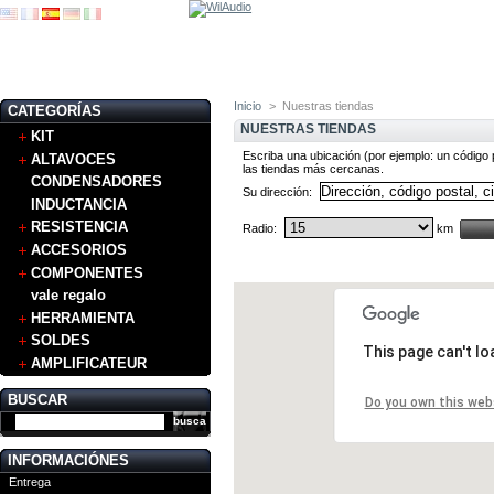
Inicio
>
Nuestras tiendas
CATEGORÍAS
NUESTRAS TIENDAS
KIT
Escriba una ubicación (por ejemplo: un código p
ALTAVOCES
las tiendas más cercanas.
CONDENSADORES
Su dirección:
INDUCTANCIA
RESISTENCIA
Radio:
km
ACCESORIOS
COMPONENTES
vale regalo
HERRAMIENTA
SOLDES
This page can't l
AMPLIFICATEUR
BUSCAR
Do you own this web
INFORMACIÓNES
Entrega