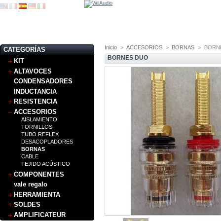
Inicio
>
ACCESORIOS
>
BORNAS
>
BORN
CATEGORÍAS
BORNES DUO
KIT
ALTAVOCES
CONDENSADORES
INDUCTANCIA
RESISTENCIA
ACCESORIOS
AISLAMIENTO
TORNILLOS
TUBO REFLEX
DESACOPLADORES
BORNAS
CABLE
TEJIDO ACÚSTICO
COMPONENTES
vale regalo
HERRAMIENTA
SOLDES
AMPLIFICATEUR