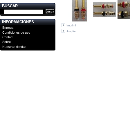
BUSCAR
INFORMACIÓNES
Imprimir
Entrega
Ampliar
Condiciones de uso
Contact
Sobre
Nuestras tiendas